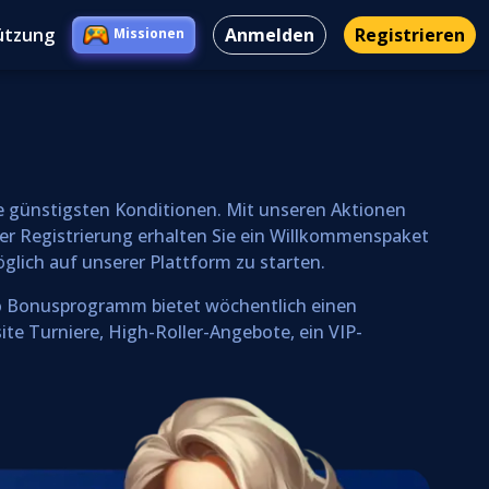
ützung
Anmelden
Registrieren
Missionen
ie günstigsten Konditionen. Mit unseren Aktionen
r Registrierung erhalten Sie ein Willkommenspaket
öglich auf unserer Plattform zu starten.
o Bonusprogramm bietet wöchentlich einen
ite Turniere, High-Roller-Angebote, ein VIP-