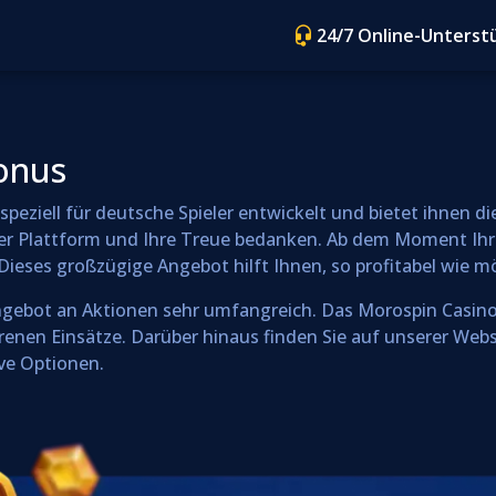
24/7 Online-Unterst
onus
eziell für deutsche Spieler entwickelt und bietet ihnen d
er Plattform und Ihre Treue bedanken. Ab dem Moment Ihre
. Dieses großzügige Angebot hilft Ihnen, so profitabel wie m
gebot an Aktionen sehr umfangreich. Das Morospin Casin
orenen Einsätze. Darüber hinaus finden Sie auf unserer Webs
ve Optionen.