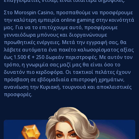
επαγγελματίες ντίλερ, είναι ιδιαίτερα δημοφιλές.
Στο Morospin Casino, προσπαθούμε να προσφέρουμε
την καλύτερη εμπειρία online gaming στην κοινότητά
μας. Για να το επιτύχουμε αυτό, προσφέρουμε
γενναιόδωρα μπόνους και διοργανώνουμε
προωθητικές ενέργειες. Μετά την εγγραφή σας, θα
λάβετε αυτόματα ένα πακέτο καλωσορίσματος αξίας
έως 1.500 € + 250 δωρεάν περιστροφές. Με αυτόν τον
τρόπο, η γνωριμία σας μαζί μας θα είναι όσο το
δυνατόν πιο κερδοφόρα. Οι τακτικοί πελάτες έχουν
πρόσβαση σε εβδομαδιαία επιστροφή χρημάτων,
ανανέωση την Κυριακή, τουρνουά και αποκλειστικές
προσφορές.